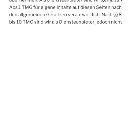
Abs.1 TMG für eigene Inhalte auf diesen Seiten nach
den allgemeinen Gesetzen verantwortlich. Nach §§ 8
bis 10 TMG sind wir als Diensteanbieter jedoch nicht
verpflichtet, übermittelte oder gespeicherte fremde
Informationen zu überwachen oder nach Umständen
zu forschen, die auf eine rechtswidrige Tätigkeit
hinweisen. Verpflichtungen zur Entfernung oder
Sperrung der Nutzung von Informationen nach den
allgemeinen Gesetzen bleiben hiervon unberührt. Eine
diesbezügliche Haftung ist jedoch erst ab dem
Zeitpunkt der Kenntnis einer konkreten
Rechtsverletzung möglich. Bei Bekanntwerden von
entsprechenden Rechtsverletzungen werden wir diese
Inhalte umgehend entfernen.
Haftung für Links
Unser Angebot enthält Links zu externen Webseiten
Dritter, auf deren Inhalte wir keinen Einfluss haben.