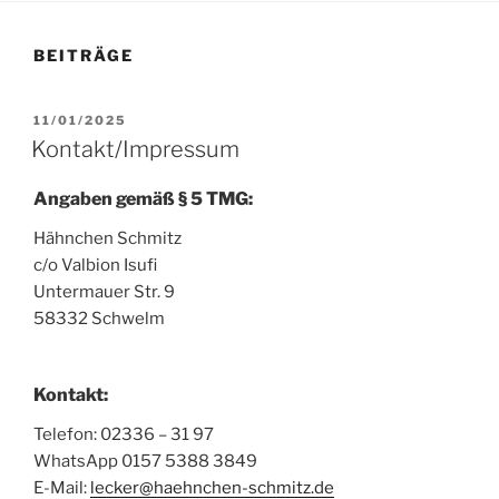
BEITRÄGE
VERÖFFENTLICHT
11/01/2025
AM
Kontakt/Impressum
Angaben gemäß § 5 TMG:
Hähnchen Schmitz
c/o Valbion Isufi
Untermauer Str. 9
58332 Schwelm
Kontakt:
Telefon: 02336 – 31 97
WhatsApp 0157 5388 3849
E-Mail:
lecker@haehnchen-schmitz.de