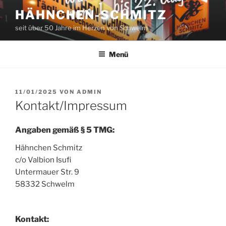
Zum
HÄHNCHEN-SCHMITZ
Inhalt
seit über 50 Jahre im Herzen von Schwelm
springen
Menü
VERÖFFENTLICHT
11/01/2025
VON
ADMIN
AM
Kontakt/Impressum
Angaben gemäß § 5 TMG:
Hähnchen Schmitz
c/o Valbion Isufi
Untermauer Str. 9
58332 Schwelm
Kontakt: